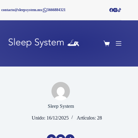
Saltar
al
contacto@sleepsystem.mx
|
5666884321
contenido
Shopping
cart
Sleep System
Unido: 16/12/2025
Artículos: 28