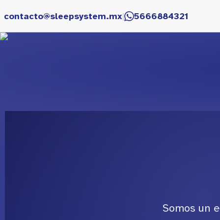
contacto@sleepsystem.mx
|
5666884321
Somos un eq