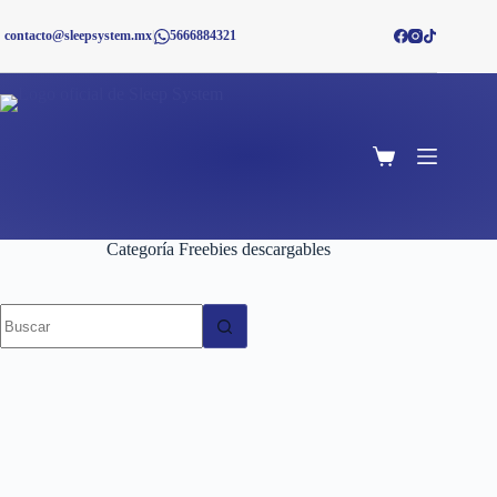
Saltar
al
contacto@sleepsystem.mx
|
5666884321
contenido
Shopping
cart
Categoría
Freebies descargables
No
results